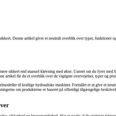
kert. Denne artikel giver et neutralt overblik over typer, funktioner og
ere sikkert end manuel kløvning med økse. Uanset om du fyrer med brænd
ne artikel får du et overblik over de vigtigste overvejelser, typer og pr
lmodeller til kraftige hydrauliske maskiner. Formålet er at give et neut
ysningerne om produkterne er baseret på offentligt tilgængelige beskrivel
øver
else, sikkerhed og brugervenlighed. Her er nogle af de vigtigste faktore