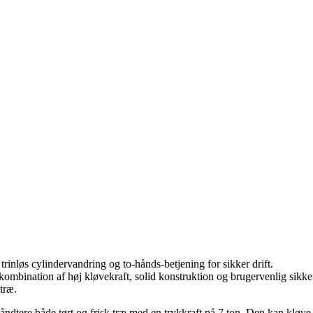
rinløs cylindervandring og to-hånds-betjening for sikker drift.
mbination af høj kløvekraft, solid konstruktion og brugervenlig sikkerh
træ.
ndtere både tørt og frisk træ med en trykkraft på 7 ton. Den kan kløve