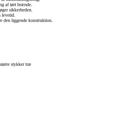
ing af tørt brænde.
 øger sikkerheden.
levetid.
re den liggende konstruktion.
tørre stykker træ