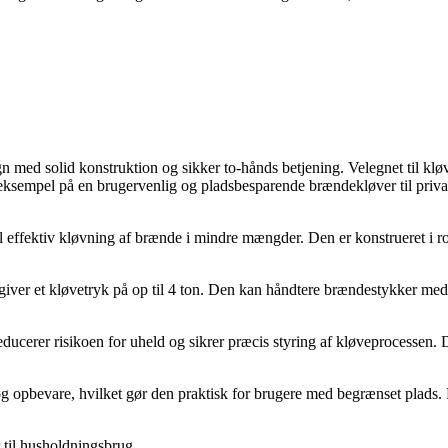
ed solid konstruktion og sikker to-hånds betjening. Velegnet til kløv
ksempel på en brugervenlig og pladsbesparende brændekløver til priva
ffektiv kløvning af brænde i mindre mængder. Den er konstrueret i robu
iver et kløvetryk på op til 4 ton. Den kan håndtere brændestykker med 
cerer risikoen for uheld og sikrer præcis styring af kløveprocessen. D
og opbevare, hvilket gør den praktisk for brugere med begrænset plads.
 til husholdningsbrug.