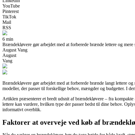
LinkedIn
YouTube
Pinterest
TikTok
Mail
RSS
6 min
Brændekløvere gør arbejdet med at forberede brænde lettere og mere sik
August Vang
August
Vang
Brændekløvere gør arbejdet med at forberede brænde langt lettere og m
modeller, der passer til forskellige behov, mængder og budgetter. I den
Artiklen præsenterer et bredt udsnit af brændekløvere – fra kompakte e
lettere kan vurdere, hvilken type der passer bedst til dine behov. Opl
informativt overblik.
Faktorer at overveje ved køb af brændekl
Når du vælger en brændekløver, bør du tage højde for både kraft, størr