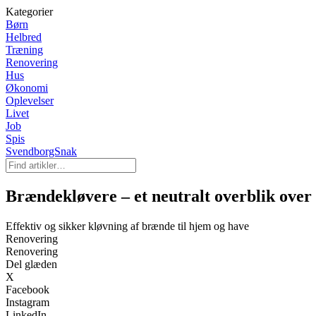
Kategorier
Børn
Helbred
Træning
Renovering
Hus
Økonomi
Oplevelser
Livet
Job
Spis
SvendborgSnak
Brændekløvere – et neutralt overblik over
Effektiv og sikker kløvning af brænde til hjem og have
Renovering
Renovering
Del glæden
X
Facebook
Instagram
LinkedIn