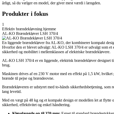
årligt, så du vælger en model, der giver mest værdi i længden.
Produkter i fokus
1
Effektiv brændekløvning hjemme
AL-KO Brændekløver LSH 370/4
En liggende brændekløver fra AL-KO, der kombinerer kompakt design m
Hvorfor den er blevet udvalgt: AL-KO LSH 370/4 er udvalgt som et e
sikkerhed og mobilitet i mellemklassen af elektriske brændekløvere.
AL-KO LSH 370/4 er en liggende, elektrisk brændekløver designet til e
brug.
Maskinen drives af en 230 V motor med en effekt på 1,5 kW, hvilket g
brænde til pejse og brændeovne.
Brændekløveren er udstyret med to-hånds sikkerhedsbetjening, som redu
lang levetid.
Med en vægt på 48 kg og et kompakt design er modellen let at flytte 
sikkerhed, effektivitet og enkel håndtering.
Kløvelængde op til 370 mm:
Egnet til standard brændestykker