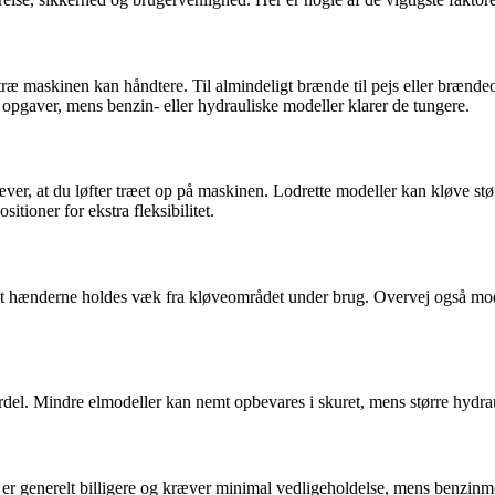
træ maskinen kan håndtere. Til almindeligt brænde til pejs eller brændeo
 opgaver, mens benzin- eller hydrauliske modeller klarer de tungere.
, at du løfter træet op på maskinen. Lodrette modeller kan kløve større
tioner for ekstra fleksibilitet.
at hænderne holdes væk fra kløveområdet under brug. Overvej også mode
ordel. Mindre elmodeller kan nemt opbevares i skuret, mens større hydrau
 er generelt billigere og kræver minimal vedligeholdelse, mens benzin