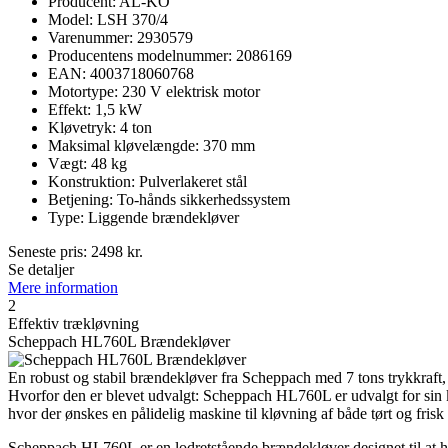
Producent: AL-KO
Model: LSH 370/4
Varenummer: 2930579
Producentens modelnummer: 2086169
EAN: 4003718060768
Motortype: 230 V elektrisk motor
Effekt: 1,5 kW
Kløvetryk: 4 ton
Maksimal kløvelængde: 370 mm
Vægt: 48 kg
Konstruktion: Pulverlakeret stål
Betjening: To-hånds sikkerhedssystem
Type: Liggende brændekløver
Seneste pris:
2498
kr.
Se detaljer
Mere information
2
Effektiv trækløvning
Scheppach HL760L Brændekløver
En robust og stabil brændekløver fra Scheppach med 7 tons trykkraft, t
Hvorfor den er blevet udvalgt: Scheppach HL760L er udvalgt for sin ko
hvor der ønskes en pålidelig maskine til kløvning af både tørt og frisk 
Scheppach HL760L er en lodretstående brændekløver designet til at hå