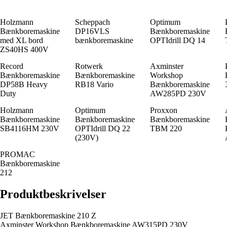
Holzmann
Scheppach
Optimum
Bænkboremaskine
DP16VLS
Bænkboremaskine
med XL bord
bænkboremaskine
OPTIdrill DQ 14
ZS40HS 400V
Record
Rotwerk
Axminster
Bænkboremaskine
Bænkboremaskine
Workshop
DP58B Heavy
RB18 Vario
Bænkboremaskine
Duty
AW285PD 230V
Holzmann
Optimum
Proxxon
Bænkboremaskine
Bænkboremaskine
Bænkboremaskine
SB4116HM 230V
OPTIdrill DQ 22
TBM 220
(230V)
PROMAC
Bænkboremaskine
212
Produktbeskrivelser
JET Bænkboremaskine 210 Z
Axminster Workshop Bænkboremaskine AW315PD 230V