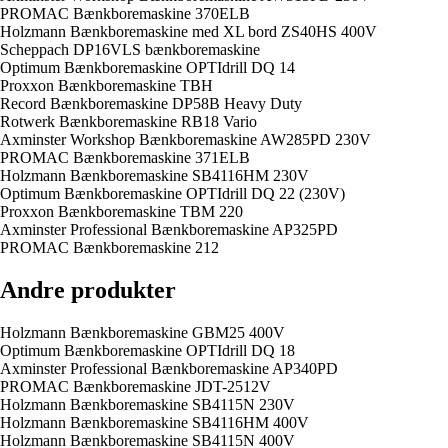
PROMAC Bænkboremaskine 370ELB
Holzmann Bænkboremaskine med XL bord ZS40HS 400V
Scheppach DP16VLS bænkboremaskine
Optimum Bænkboremaskine OPTIdrill DQ 14
Proxxon Bænkboremaskine TBH
Record Bænkboremaskine DP58B Heavy Duty
Rotwerk Bænkboremaskine RB18 Vario
Axminster Workshop Bænkboremaskine AW285PD 230V
PROMAC Bænkboremaskine 371ELB
Holzmann Bænkboremaskine SB4116HM 230V
Optimum Bænkboremaskine OPTIdrill DQ 22 (230V)
Proxxon Bænkboremaskine TBM 220
Axminster Professional Bænkboremaskine AP325PD
PROMAC Bænkboremaskine 212
Andre produkter
Holzmann Bænkboremaskine GBM25 400V
Optimum Bænkboremaskine OPTIdrill DQ 18
Axminster Professional Bænkboremaskine AP340PD
PROMAC Bænkboremaskine JDT-2512V
Holzmann Bænkboremaskine SB4115N 230V
Holzmann Bænkboremaskine SB4116HM 400V
Holzmann Bænkboremaskine SB4115N 400V