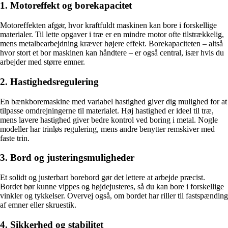
1. Motoreffekt og borekapacitet
Motoreffekten afgør, hvor kraftfuldt maskinen kan bore i forskellige
materialer. Til lette opgaver i træ er en mindre motor ofte tilstrækkelig,
mens metalbearbejdning kræver højere effekt. Borekapaciteten – altså
hvor stort et bor maskinen kan håndtere – er også central, især hvis du
arbejder med større emner.
2. Hastighedsregulering
En bænkboremaskine med variabel hastighed giver dig mulighed for at
tilpasse omdrejningerne til materialet. Høj hastighed er ideel til træ,
mens lavere hastighed giver bedre kontrol ved boring i metal. Nogle
modeller har trinløs regulering, mens andre benytter remskiver med
faste trin.
3. Bord og justeringsmuligheder
Et solidt og justerbart borebord gør det lettere at arbejde præcist.
Bordet bør kunne vippes og højdejusteres, så du kan bore i forskellige
vinkler og tykkelser. Overvej også, om bordet har riller til fastspænding
af emner eller skruestik.
4. Sikkerhed og stabilitet