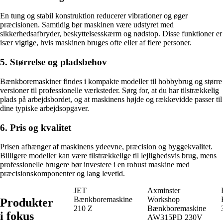
En tung og stabil konstruktion reducerer vibrationer og øger
præcisionen. Samtidig bør maskinen være udstyret med
sikkerhedsafbryder, beskyttelsesskærm og nødstop. Disse funktioner er
især vigtige, hvis maskinen bruges ofte eller af flere personer.
5. Størrelse og pladsbehov
Bænkboremaskiner findes i kompakte modeller til hobbybrug og større
versioner til professionelle værksteder. Sørg for, at du har tilstrækkelig
plads på arbejdsbordet, og at maskinens højde og rækkevidde passer til
dine typiske arbejdsopgaver.
6. Pris og kvalitet
Prisen afhænger af maskinens ydeevne, præcision og byggekvalitet.
Billigere modeller kan være tilstrækkelige til lejlighedsvis brug, mens
professionelle brugere bør investere i en robust maskine med
præcisionskomponenter og lang levetid.
JET
Axminster
Bænkboremaskine
Workshop
Produkter
210 Z
Bænkboremaskine
i fokus
AW315PD 230V